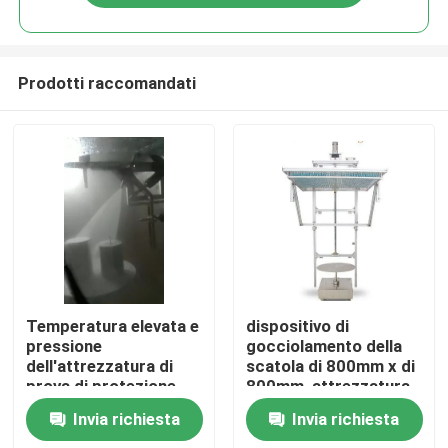
Prodotti raccomandati
Casa
Temperatura elevata e
dispositivo di
pressione
gocciolamento della
dell'attrezzatura di
scatola di 800mm x di
Prodotti
prova di protezione
800mm, attrezzatura
dell'ingresso IPX9
di prova impermeabile
Invia richiesta
Invia richiesta
automatica
Circa noi