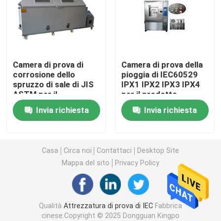
Attrezzatura di prova di infiammabilità
Apparecchiatura di collaudo della batteria al litio
Camera di prova di
Camera di prova della
corrosione dello
pioggia di IEC60529
spruzzo di sale di JIS
IPX1 IPX2 IPX3 IPX4
apparecchiatura di collaudo leggera principale
ASTM per il
per il prodotto
trattamento di
elettrico
Invia richiesta
Invia richiesta
superficie
Sonda del dito della prova
camere di prova ambientali
Casa
Circa noi
Contattaci
Desktop Site
Mappa del sito
Privacy Policy
Apparecchiatura di collaudo della batteria di EV
Qualità
Attrezzatura di prova di IEC
Fabbrica
Calibri di prova
cinese.Copyright © 2025 Dongguan Kingpo