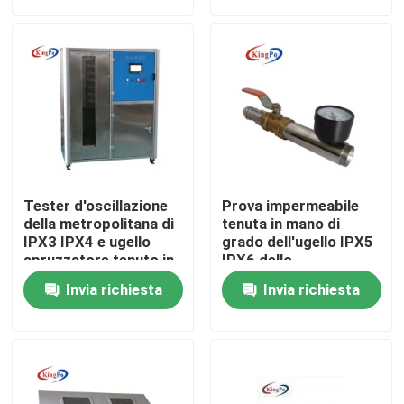
Giro della fabbrica
Controllo di qualità
Contattici
Tester d'oscillazione
Prova impermeabile
Richieda una citazione
della metropolitana di
tenuta in mano di
IPX3 IPX4 e ugello
grado dell'ugello IPX5
spruzzatore tenuto in
IPX6 dello
mano di IPX5 IPX6
spruzzatore di IEC
Attrezzatura di prova di IEC
Invia richiesta
Invia richiesta
60529
Apparecchiatura di collaudo medica
Attrezzatura di prova di protezione dell'ingresso