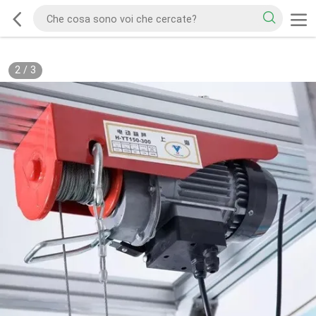
2
/
3