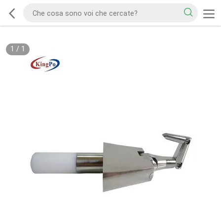
1
/
1