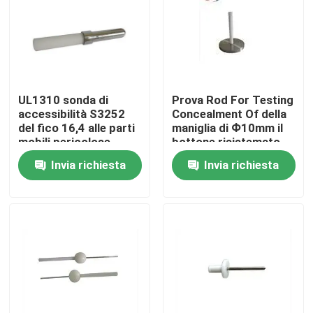
UL1310 sonda di
Prova Rod For Testing
accessibilità S3252
Concealment Of della
del fico 16,4 alle parti
maniglia di Ф10mm il
mobili pericolose
bottone risistemato
Invia richiesta
Invia richiesta
Casa
Prodotti
Circa noi