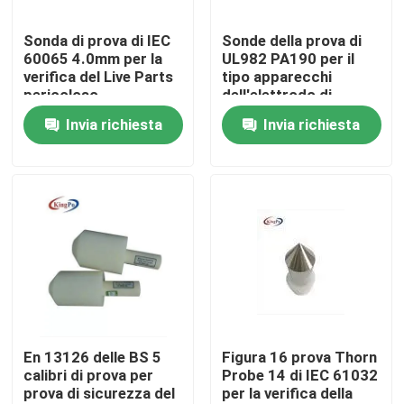
Sonda di prova di IEC
Sonde della prova di
Giro della fabbrica
60065 4.0mm per la
UL982 PA190 per il
verifica del Live Parts
tipo apparecchi
pericoloso
dell'elettrodo di
Controllo di qualità
riscaldamento
Invia richiesta
Invia richiesta
Contattici
Richieda una citazione
Attrezzatura di prova di IEC
Apparecchiatura di collaudo medica
En 13126 delle BS 5
Figura 16 prova Thorn
calibri di prova per
Probe 14 di IEC 61032
prova di sicurezza del
per la verifica della
Attrezzatura di prova di protezione dell'ingresso