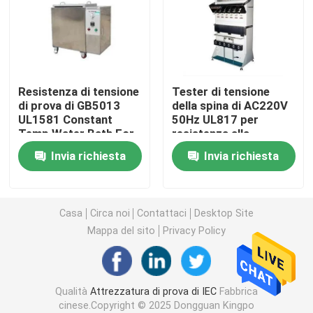
Attrezzatura di prova di infiammabilità
Apparecchiatura di collaudo della batteria al litio
Resistenza di tensione
Tester di tensione
di prova di GB5013
della spina di AC220V
UL1581 Constant
50Hz UL817 per
apparecchiatura di collaudo leggera principale
Temp Water Bath For
resistenza alla
trazione del cavo
Invia richiesta
Invia richiesta
Sonda del dito della prova
camere di prova ambientali
Casa
Circa noi
Contattaci
Desktop Site
Mappa del sito
Privacy Policy
Apparecchiatura di collaudo della batteria di EV
Qualità
Attrezzatura di prova di IEC
Fabbrica
Calibri di prova
cinese.Copyright © 2025 Dongguan Kingpo