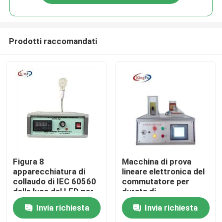
Prodotti raccomandati
Casa
Figura 8
Macchina di prova
apparecchiatura di
lineare elettronica del
collaudo di IEC 60560
commutatore per
Prodotti
della luce del LED per
durata di
la lampada non di
funzionamento di
Invia richiesta
Invia richiesta
Dimmable
capacità
Circa noi