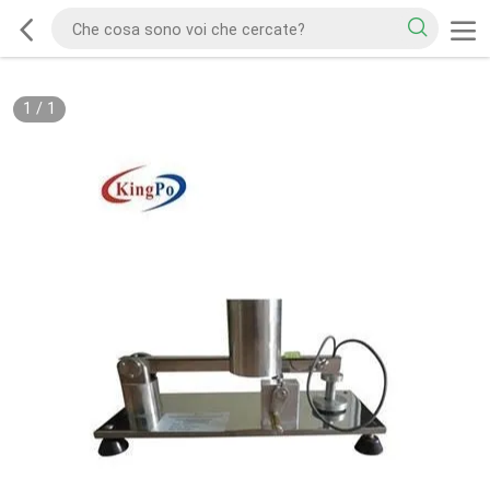
1
/
1