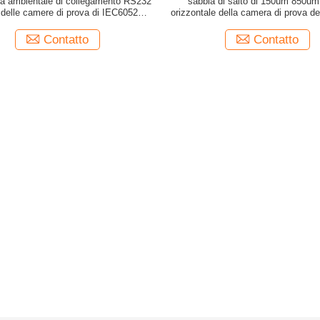
cia ambientale di collegamento RS232
sabbia di salto di 150um 850um 
 delle camere di prova di IEC60529
orizzontale della camera di prova de
EN6052
Contatto
Contatto