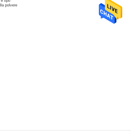
e tipo
lla polvere