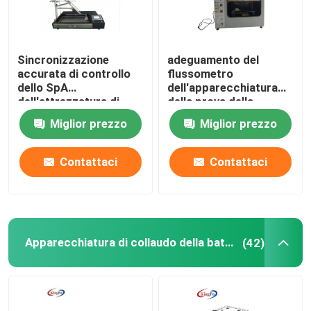
Sincronizzazione
adeguamento del
accurata di controllo
flussometro
dello SpA
dell'apparecchiatura
dell'attrezzatura di
della prova della
prova di infiammabilità
fiamma dell'ago di
Miglior prezzo
Miglior prezzo
di combustione
220V 50Hz Ф0.9mm
Contattaci
Contattaci
Apparecchiatura di collaudo della batteria al litio
(42)