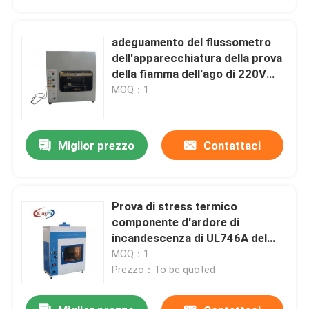
adeguamento del flussometro
dell'apparecchiatura della prova
della fiamma dell'ago di 220V
50Hz Ф0.9mm
MOQ：1
Miglior prezzo
Contattaci
Prova di stress termico
Casa
componente d'ardore di
incandescenza di UL746A del
tester standard del cavo
MOQ：1
Prodotti
Prezzo：To be quoted
Circa noi