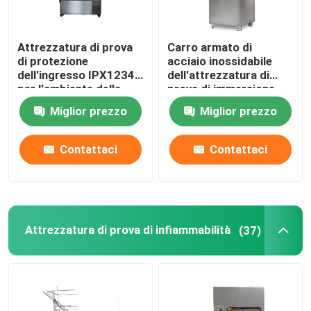
Attrezzatura di prova
Carro armato di
di protezione
acciaio inossidabile
dell'ingresso IPX1234
dell'attrezzatura di
per l'ambiente della
prova di immersione
pioggia
dell'acqua IPX8
Miglior prezzo
Miglior prezzo
SUS304
Contattaci
Contattaci
Attrezzatura di prova di infiammabilità
(37)