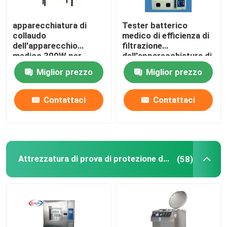
apparecchiatura di
Tester batterico
collaudo
medico di efficienza di
dell'apparecchio
filtrazione
medico 300W per
dell'apparecchiatura di
effetto di protezione
collaudo di BFE
Miglior prezzo
Miglior prezzo
della particella
Contattaci
Contattaci
Attrezzatura di prova di protezione dell'ingresso
(58)