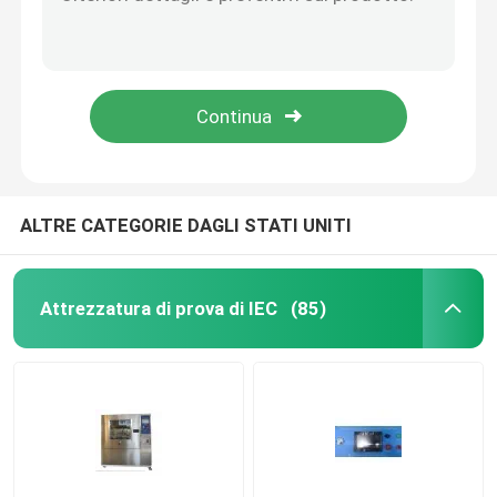
L'UL ha articolato la sonda del dito della prova con la mano piana ed a forma di cono
L'UL di PA100A ha articolato la sonda
Attrezzatura di prova di infiammabilità
Sonda del dito della prova di PA130A PA135A per la recinzione del materiale elettrico
Sonda del dito della prova dell'UL di PA140A per l'anti scossa elettrica di recinzione
Apparecchiatura di collaudo della batteria al litio
UL507-2006 (PA135A) figura 9,1 sonda
apparecchiatura di collaudo leggera principale
ALTRE CATEGORIE DAGLI STATI UNITI
Sonda del dito della prova
Attrezzatura di prova di IEC
(85)
camere di prova ambientali
Apparecchiatura di collaudo della batteria di EV
Calibri di prova