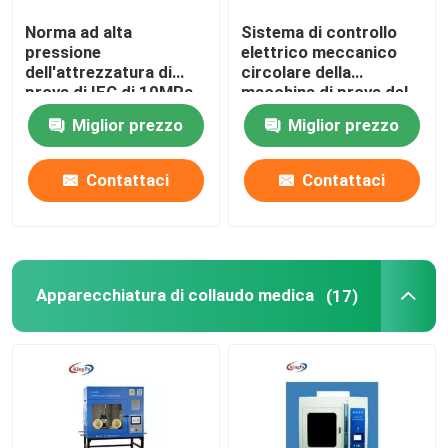
Norma ad alta
Sistema di controllo
pressione
elettrico meccanico
dell'attrezzatura di
circolare della
prova di IEC di 10MPa
macchina di prova del
IPX9 ISO30653 2006
commutatore della
Miglior prezzo
Miglior prezzo
sega
Contattaci
Contattaci
Apparecchiatura di collaudo medica
(17)