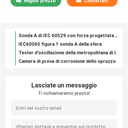
Miglior prezzo
Contattaci
Sonda A di IEC 60529 con forza progettata per verificare protezione delle persone contro accesso alle parti pericolose per un codice IP1
IEC60065 figura 1 sonda A della sfera
Giro della fabbrica
Tester d'oscillazione della metropolitana di IEC60529 Ipx3 Ipx4
Camera di prova di corrosione dello spruzzo di sale di JIS ASTM per il trattamento di superficie
Controllo di qualità
Prova Rod Probe C
Tester tenuto in mano dell'ugello spruzzatore
Contattici
UL1278 figura sonda B della prova di 8,4/IEC60529 IP2X
Tester d'oscillazione della metropolitana di IPX3 IPX4 e ugello spruzzatore tenuto in mano di IPX5 IPX6
Dispositivo della prova di immersione di pressione IPX8
Richieda una citazione
Attrezzatura di prova di tenuta di immersione dell'acqua IPX8
Lasciate un messaggio
Scatola del gocciolamento della pioggia di IPX1 IPX2
Attrezzatura di prova di IEC
Ti richiameremo presto!
Generatore di rumore rosa dell'annesso E di IEC 62368-1
scatola del gocciolamento iec60529
Apparecchiatura di collaudo medica
Tester di IEC60529 IPX1 IPX2
Sonda a forma di cono piana del dito della prova dell'UL 60335 della mano con un Pin concentrare
Attrezzatura di prova di protezione dell'ingresso