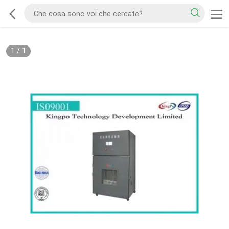
1
/
1