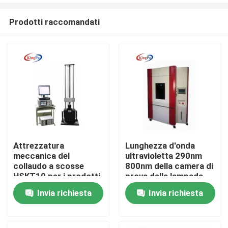
Prodotti raccomandati
Attrezzatura
Lunghezza d'onda
meccanica del
ultravioletta 290nm
Casa
collaudo a scosse
800nm della camera di
HSKT10 per i prodotti
prova della lampada
elettronici
allo xeno di
Invia richiesta
Invia richiesta
Prodotti
Weatherable
Circa noi