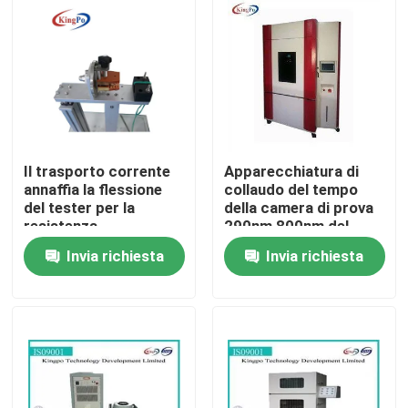
Giro della fabbrica
Controllo di qualità
Contattici
Il trasporto corrente
Apparecchiatura di
annaffia la flessione
collaudo del tempo
del tester per la
della camera di prova
Richieda una citazione
resistenza
290nm 800nm del
dell'aspirapolvere
xeno di alta precisione
Invia richiesta
Invia richiesta
Attrezzatura di prova di IEC
Apparecchiatura di collaudo medica
Attrezzatura di prova di protezione dell'ingresso