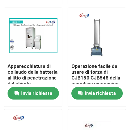
Giro della fabbrica
Controllo di qualità
Contattici
Apparecchiatura di
Operazione facile da
Richieda una citazione
collaudo della batteria
usare di forza di
al litio di penetrazione
GJB150 GJB548 della
del chiodo
macchina meccanica
300*320*320mm
della prova
Attrezzatura di prova di IEC
Invia richiesta
Invia richiesta
Apparecchiatura di collaudo medica
Attrezzatura di prova di protezione dell'ingresso