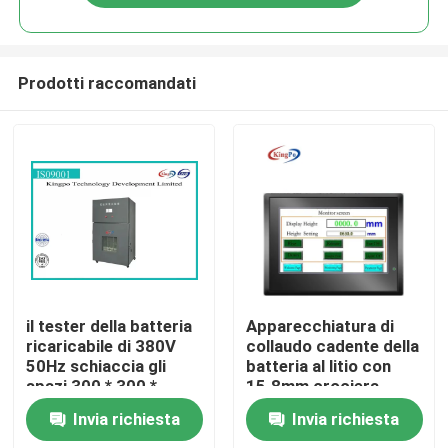
Prodotti raccomandati
Casa
il tester della batteria
Apparecchiatura di
ricaricabile di 380V
collaudo cadente della
50Hz schiaccia gli
batteria al litio con
Prodotti
spazi 300 * 300 *
15.8mm crociera
300mm
Invia richiesta
Invia richiesta
Circa noi