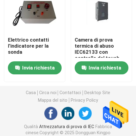
Attrezzatura di prova di infiammabilità
Apparecchiatura di collaudo della batteria al litio
Elettrico contatti
Camera di prova
l'indicatore per la
termica di abuso
sonda
IEC62133 con
apparecchiatura di collaudo leggera principale
controllo del touch
screen dello SpA
Invia richiesta
Invia richiesta
Sonda del dito della prova
camere di prova ambientali
Casa
Circa noi
Contattaci
Desktop Site
Mappa del sito
Privacy Policy
Apparecchiatura di collaudo della batteria di EV
Qualità
Attrezzatura di prova di IEC
Fabbrica
Calibri di prova
cinese.Copyright © 2025 Dongguan Kingpo