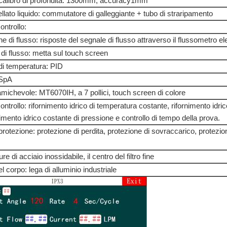
l calibro di profondità: 1300mm, accuracy1mm
vellato liquido: commutatore di galleggiante + tubo di straripamento
ontrollo:
ne di flusso: risposte del segnale di flusso attraverso il flussometro el
 di flusso: metta sul touch screen
 di temperatura: PID
 SpA
 amichevole: MT6070IH, a 7 pollici, touch screen di colore
controllo: rifornimento idrico di temperatura costante, rifornimento idric
nimento idrico costante di pressione e controllo di tempo della prova.
 protezione: protezione di perdita, protezione di sovraccarico, protezio
ure di acciaio inossidabile, il centro del filtro fine
l corpo: lega di alluminio industriale