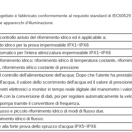
 progettato e fabbricato conformemente al requisito standard di IEC60529
le apparecchi d'illuminazione.
 controllo astuto del rifornimento idrico ed è applicabile a:
nto idrico per la prova impermeabile IPX1~IPX6
utomatico per l'intera attrezzatura impermeabile IPX1~IPX6
fornimento idrico: rifornimento idrico di temperatura costante, rifornim
, rifornimento idrico costante di pressione
controllo dell'alimentazione dell'acqua: Dopo che l'utente ha prestabilit
l'acqua, il valore dello scorrimento dell'acqua ed il valore di pression
etri elettronici o monitor in tempo reale digitale del manometro i valori
SpA con la conversione di dati, poi per regolare automaticamente la velo
 pompa tramite il convertitore di frequenza.
lusso e piccolo rifornimento idrico di modi di flusso due.
imento idrico di flusso:
le alla forte prova dello spruzzo d'acqua IPX5~IPX6