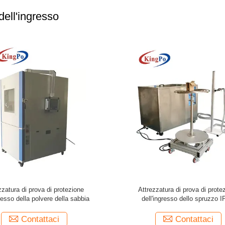
dell'ingresso
rollo impermeabile dello SpA
Acqua Jet Test Set 550L di integr
trezzatura di prova di protezione
IPX5 IPX6 con l'impianto di alim
ell'ingresso di IPX1 IPX2
Contattaci
Contattaci