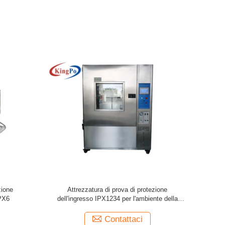
azione di
immersione di scossa dell'acqua ghiacciata
Attrez
entazione
dell'attrezzatura di prova di protezione
d
dell'ingresso 100L
Contattaci