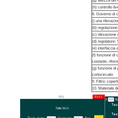
(g) altezza de
(h) controllo li
8. Governo di c
() una rilevazio
(b) regolazione
(c) rilevazione
(d) regolatore:
(e) interfaccia
(f) funzione di 
costante, rifor
(g) funzione di
cortocircuito
9. Filtro: copert
10. Materiale de