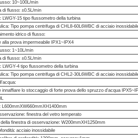
lusso: 10~100L/min
 di flusso: ±0.5L/min
: LWGY-15 tipo flussometro della turbina
ulica: Tipo pompa centrifuga di CHL8-60L6WBC di acciaio inossidabil
nimento idrico di flusso:
ile alla prova impermeabile IPX1~IPX4
lusso: 1~10L/min
 di flusso: ±0.5L/min
: LWGY-4 tipo flussometro della turbina
ulica: Tipo pompa centrifuga di CHL2-30L6WBC di acciaio inossidabil
ll'acqua:
le innaffiare lo stoccaggio di forte prova dello spruzzo d'acqua IPX5~
0L
one: L600mmXW660mmXH1400mm
 osservazione: finestra del vetro temperato
e della finestra di osservazione: W200mmXH1250mm
rofondità: acciaio inossidabile