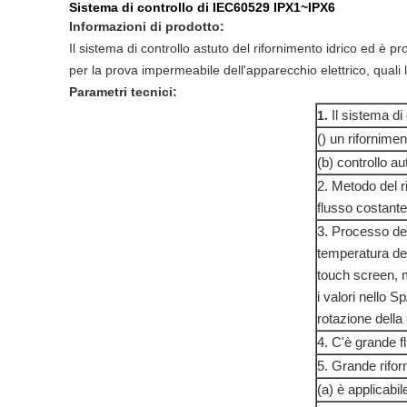
Sistema di controllo di IEC60529 IPX1~IPX6
Informazioni di prodotto:
Il sistema di controllo astuto del rifornimento idrico ed è
per la prova impermeabile dell'apparecchio elettrico, quali 
Parametri tecnici:
Il sistema di
1.
() un rifornime
(b) controllo a
2. Metodo del ri
flusso costante
3. Processo del 
temperatura del
touch screen, m
i valori nello 
rotazione della
4. C'è grande f
5. Grande riforn
(a) è applicabi