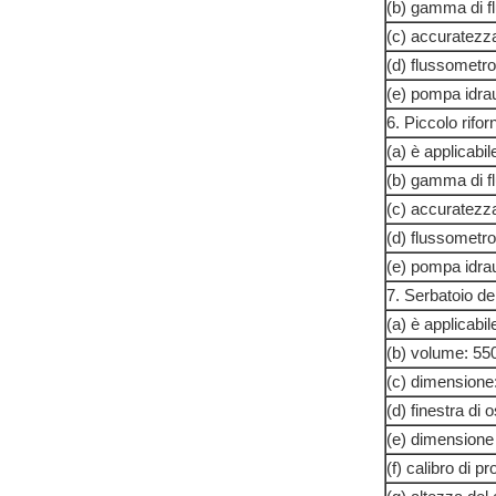
(b) gamma di f
(c) accuratezza
(d) flussometro
(e) pompa idra
6. Piccolo rifor
(a) è applicab
(b) gamma di f
(c) accuratezza
(d) flussometro
(e) pompa idra
7. Serbatoio de
(a) è applicabi
(b) volume: 55
(c) dimensi
(d) finestra di
(e) dimension
(f) calibro di p