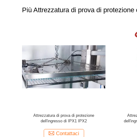
Più Attrezzatura di prova di protezione 
ezione
Carro armato di acciaio inossidabile
Cont
nte della
dell'attrezzatura di prova di immersione
dell'at
dell'acqua IPX8 SUS304
d
Contattaci