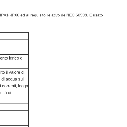
 IPX1~IPX6 ed al requisito relativo dell'IEC 60598. È usato
ento idrico di
o il valore di
e di acqua sul
 correnti, legga
cità di