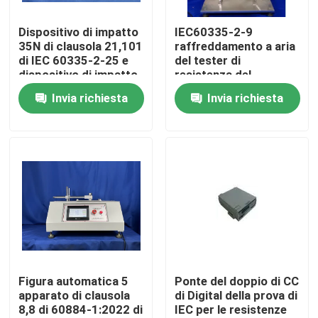
Dispositivo di impatto
IEC60335-2-9
Giro della fabbrica
35N di clausola 21,101
raffreddamento a aria
di IEC 60335-2-25 e
del tester di
dispositivo di impatto
resistenza del
Controllo di qualità
65N per la prova
commutatore del
Invia richiesta
Invia richiesta
dell'Assemblea della
tostapane di clausola
porta di microonda
19,101
Contattici
Richieda una citazione
Attrezzatura di prova di IEC
Apparecchiatura di collaudo medica
Figura automatica 5
Ponte del doppio di CC
apparato di clausola
di Digital della prova di
8,8 di 60884-1:2022 di
IEC per le resistenze
Attrezzatura di prova di protezione dell'ingresso