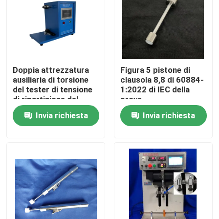
Doppia attrezzatura
Figura 5 pistone di
ausiliaria di torsione
clausola 8,8 di 60884-
del tester di tensione
1:2022 di IEC della
di ripartizione del
prova
tester di IEC 60851-5
Invia richiesta
Invia richiesta
Casa
Prodotti
Circa noi