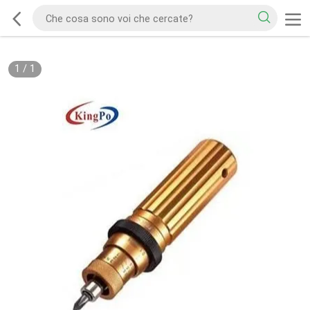
1
/
1