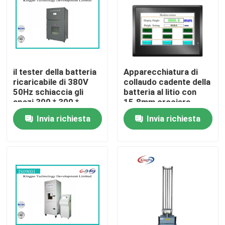
il tester della batteria
Apparecchiatura di
ricaricabile di 380V
collaudo cadente della
50Hz schiaccia gli
batteria al litio con
spazi 300 * 300 *
15.8mm crociera
300mm
Invia richiesta
Invia richiesta
Casa
Prodotti
Circa noi