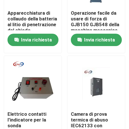
Apparecchiatura di
Operazione facile da
Giro della fabbrica
collaudo della batteria
usare di forza di
al litio di penetrazione
GJB150 GJB548 della
del chiodo
macchina meccanica
Controllo di qualità
300*320*320mm
della prova
Invia richiesta
Invia richiesta
Contattici
Richieda una citazione
Attrezzatura di prova di IEC
Apparecchiatura di collaudo medica
Elettrico contatti
Camera di prova
l'indicatore per la
termica di abuso
sonda
IEC62133 con
Attrezzatura di prova di protezione dell'ingresso